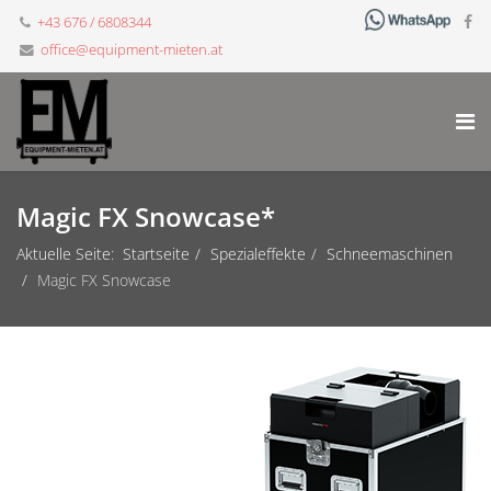
+43 676 / 6808344
office@equipment-mieten.at
Magic FX Snowcase*
Aktuelle Seite:
Startseite
Spezialeffekte
Schneemaschinen
Magic FX Snowcase