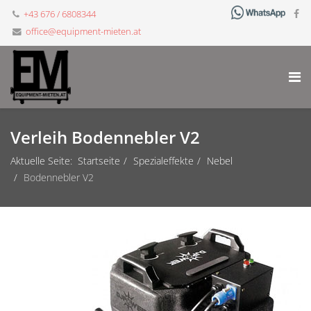
+43 676 / 6808344
office@equipment-mieten.at
Verleih Bodennebler V2
Aktuelle Seite:
Startseite
Spezialeffekte
Nebel
Bodennebler V2